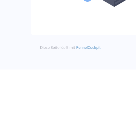
Diese Seite läuft mit
FunnelCockpit