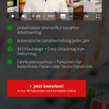
0:00
/
1:07
1x
Current
Duration
Loaded
:
Play
Mute
Subtitles
Playback
Fullscr
Time
1.37%
Rate
Unbefristeter übertariflich bezahlter
Arbeitsvertrag
Automatische Gehaltserhöhung jedes Jahr
34 Urlaubstage + Extra-Urlaubstag zum
Geburtstag
Fahrtkostenzuschuss + Parkschein für
kostenfreies Parken oder Deutschlandticket
Jetzt bewerben!
In nur 60 Sekunden und komplett online